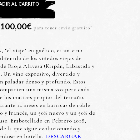
ADIR AL CARRITO
100,00
€
n
para tener envío gratuito!
“el viaje” en gaélico, es un vino
btenido de los viñedos viejos de
de Rioja Alavesa (Kripán, Labastida y
. Un vino expresivo, divertido y
on paladar denso y profundo. Estos
comparten una misma voz pero cada
 los matices propios del terruño.
rante 12 meses en barricas de roble
o y francés, un 50% nuevo y un 50% de
uso. Embotellado en Febrero 2018,
de la que sigue evolucionando y
ndose en botella.
DESCARGAR