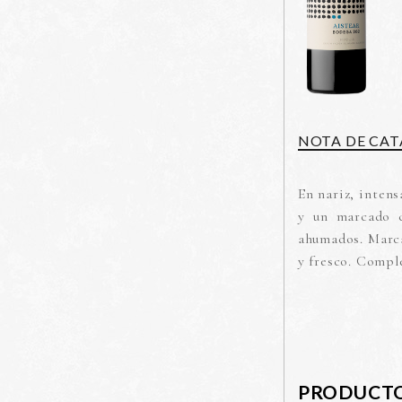
NOTA DE CAT
En nariz, intens
y un marcado ca
ahumados. Marca
y fresco. Comple
PRODUCTO