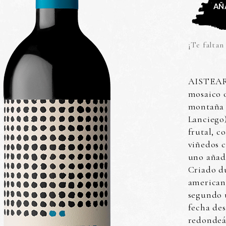
AÑ
¡Te falta
AISTEAR, 
mosaico o
montaña 
Lanciego)
frutal, c
viñedos 
uno añade
Criado du
american
segundo 
fecha des
redondeá